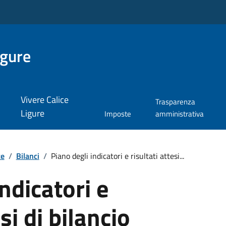
igure
Vivere Calice
Trasparenza
Ligure
Imposte
amministrativa
te
/
Bilanci
/
Piano degli indicatori e risultati attesi...
ndicatori e
esi di bilancio