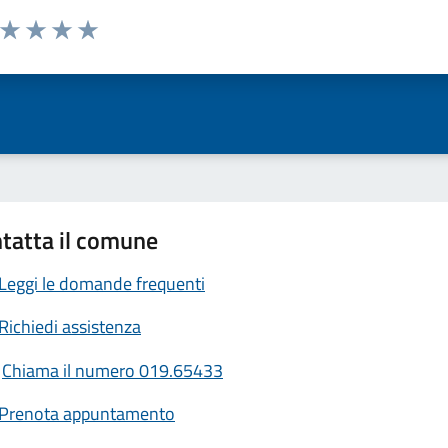
a da 1 a 5 stelle la pagina
ta 1 stelle su 5
Valuta 2 stelle su 5
Valuta 3 stelle su 5
Valuta 4 stelle su 5
Valuta 5 stelle su 5
tatta il comune
Leggi le domande frequenti
Richiedi assistenza
Chiama il numero 019.65433
Prenota appuntamento