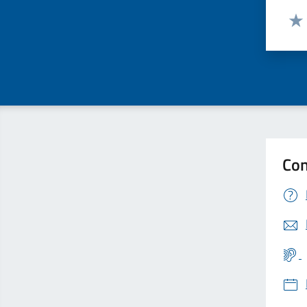
Valut
Valu
Con