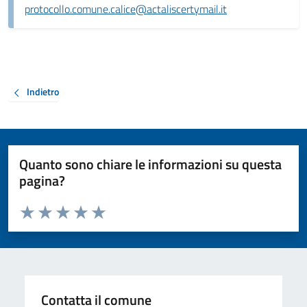
protocollo.comune.calice@actaliscertymail.it
Indietro
Quanto sono chiare le informazioni su questa
pagina?
Valuta da 1 a 5 stelle la pagina
Valuta 1 stelle su 5
Valuta 2 stelle su 5
Valuta 3 stelle su 5
Valuta 4 stelle su 5
Valuta 5 stelle su 5
Contatta il comune