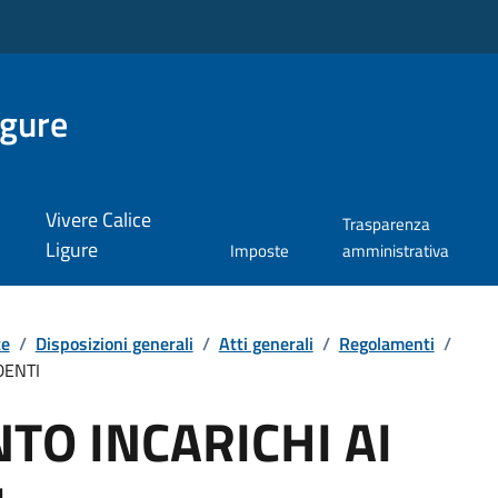
igure
Vivere Calice
Trasparenza
Ligure
Imposte
amministrativa
te
/
Disposizioni generali
/
Atti generali
/
Regolamenti
/
DENTI
O INCARICHI AI