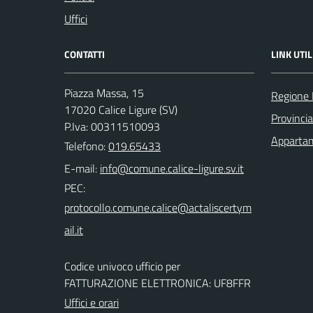
Uffici
CONTATTI
LINK UTIL
Piazza Massa, 15
Regione 
17020 Calice Ligure (SV)
Provinci
P.Iva: 00311510093
Appartam
Telefono:
019.65433
E-mail:
PEC:
Codice univoco ufficio per
FATTURAZIONE ELETTRONICA: UF8FFR
Uffici e orari