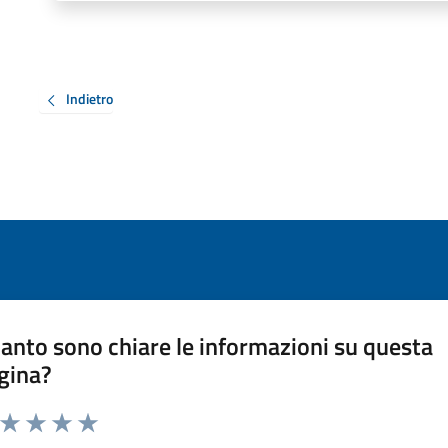
Indietro
anto sono chiare le informazioni su questa
gina?
a da 1 a 5 stelle la pagina
ta 1 stelle su 5
Valuta 2 stelle su 5
Valuta 3 stelle su 5
Valuta 4 stelle su 5
Valuta 5 stelle su 5