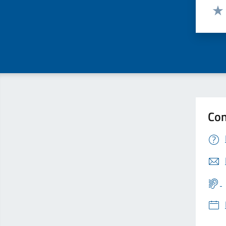
Valut
Valu
Con