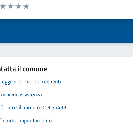
a da 1 a 5 stelle la pagina
ta 1 stelle su 5
Valuta 2 stelle su 5
Valuta 3 stelle su 5
Valuta 4 stelle su 5
Valuta 5 stelle su 5
tatta il comune
Leggi le domande frequenti
Richiedi assistenza
Chiama il numero 019.65433
Prenota appuntamento