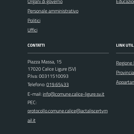
Organi di governo
Educazio
Personale amministrativo
Politici
Uffici
CONTATTI
LINK UTIL
Piazza Massa, 15
Regione 
17020 Calice Ligure (SV)
Provinci
P.Iva: 00311510093
Appartam
Telefono:
019.65433
E-mail:
PEC: