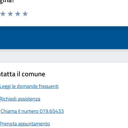
a da 1 a 5 stelle la pagina
ta 1 stelle su 5
Valuta 2 stelle su 5
Valuta 3 stelle su 5
Valuta 4 stelle su 5
Valuta 5 stelle su 5
tatta il comune
Leggi le domande frequenti
Richiedi assistenza
Chiama il numero 019.65433
Prenota appuntamento