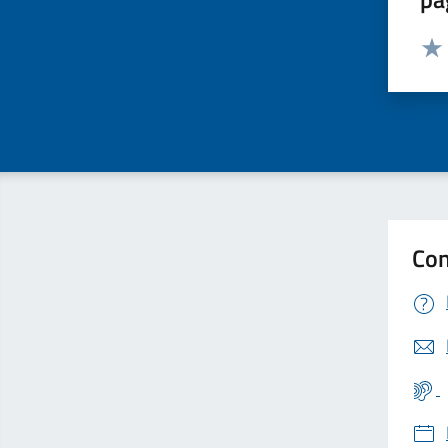
Valut
Valu
Con