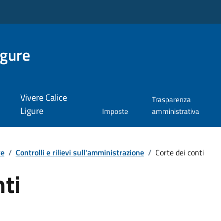
igure
Vivere Calice
Trasparenza
Ligure
Imposte
amministrativa
te
/
Controlli e rilievi sull'amministrazione
/
Corte dei conti
nti