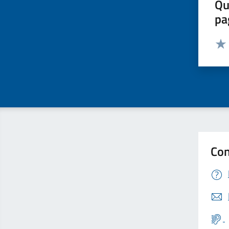
Qu
pa
Valut
Valu
Con