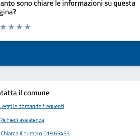
anto sono chiare le informazioni su questa
gina?
a da 1 a 5 stelle la pagina
ta 1 stelle su 5
Valuta 2 stelle su 5
Valuta 3 stelle su 5
Valuta 4 stelle su 5
Valuta 5 stelle su 5
tatta il comune
Leggi le domande frequenti
Richiedi assistenza
Chiama il numero 019.65433