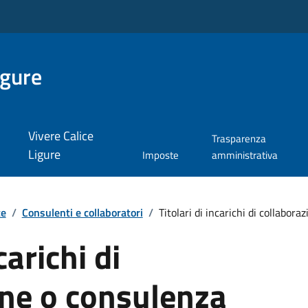
igure
Vivere Calice
Trasparenza
Ligure
Imposte
amministrativa
te
/
Consulenti e collaboratori
/
Titolari di incarichi di collaborazi
carichi di
one o consulenza