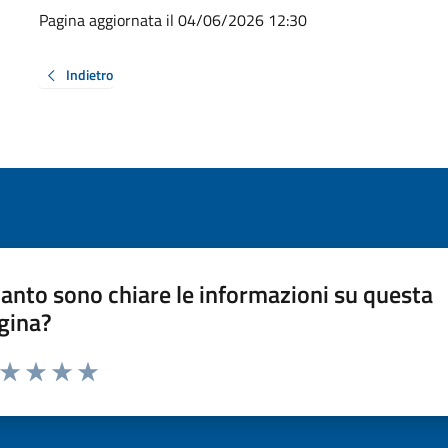
Pagina aggiornata il 04/06/2026 12:30
Indietro
anto sono chiare le informazioni su questa
gina?
a da 1 a 5 stelle la pagina
ta 1 stelle su 5
Valuta 2 stelle su 5
Valuta 3 stelle su 5
Valuta 4 stelle su 5
Valuta 5 stelle su 5