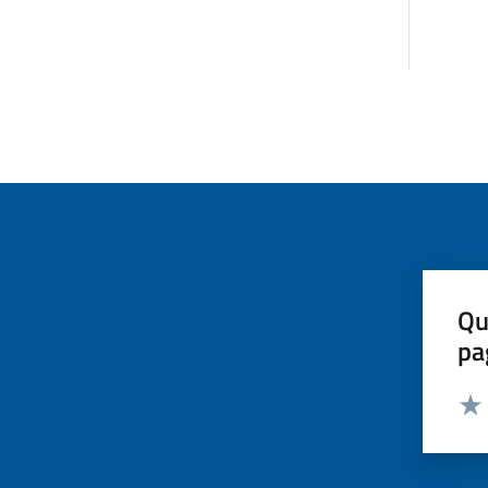
Qu
pa
Valut
Valu