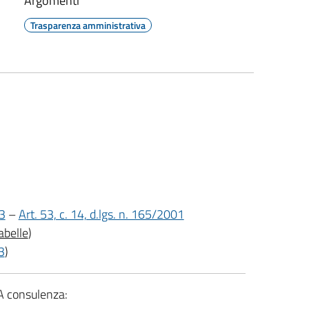
Argomenti
Trasparenza amministrativa
13
–
Art. 53, c. 14, d.lgs. n. 165/2001
abelle
)
3
)
A consulenza: