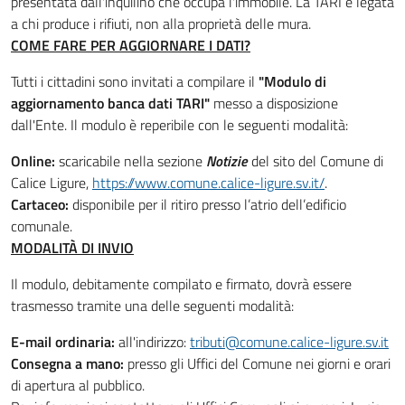
presentata dall'inquilino che occupa l'immobile. La TARI è legata
a chi produce i rifiuti, non alla proprietà delle mura.
COME FARE PER AGGIORNARE I DATI?
Tutti i cittadini sono invitati a compilare il
"Modulo di
aggiornamento banca dati TARI"
messo a disposizione
dall'Ente. Il modulo è reperibile con le seguenti modalità:
Online:
scaricabile nella sezione
Notizie
del sito del Comune di
Calice Ligure,
https://www.comune.calice-ligure.sv.it/
.
Cartaceo:
disponibile per il ritiro presso l’atrio dell’edificio
comunale.
MODALITÀ DI INVIO
Il modulo, debitamente compilato e firmato, dovrà essere
trasmesso tramite una delle seguenti modalità:
E-mail ordinaria:
all'indirizzo:
tributi@comune.calice-ligure.sv.it
Consegna a mano:
presso gli Uffici del Comune nei giorni e orari
di apertura al pubblico.