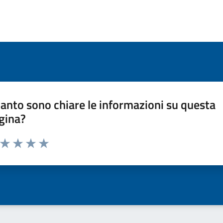
anto sono chiare le informazioni su questa
gina?
a da 1 a 5 stelle la pagina
ta 1 stelle su 5
Valuta 2 stelle su 5
Valuta 3 stelle su 5
Valuta 4 stelle su 5
Valuta 5 stelle su 5