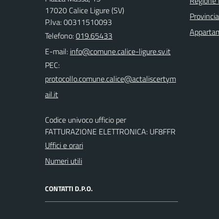
Regione 
17020 Calice Ligure (SV)
Provinci
P.Iva: 00311510093
Appartam
Telefono:
019.65433
E-mail:
PEC:
Codice univoco ufficio per
FATTURAZIONE ELETTRONICA: UF8FFR
Uffici e orari
Numeri utili
CONTATTI D.P.O.