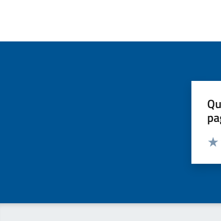
Qu
pa
Valut
Valu